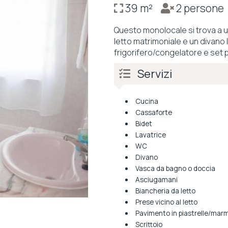
39 m²
2 person
Questo monolocale si trova a un
letto matrimoniale e un divano 
frigorifero/congelatore e set p
Servizi
Cucina
Cassaforte
Bidet
Lavatrice
WC
Divano
Vasca da bagno o doccia
Asciugamani
Biancheria da letto
Prese vicino al letto
Pavimento in piastrelle/mar
Scrittoio