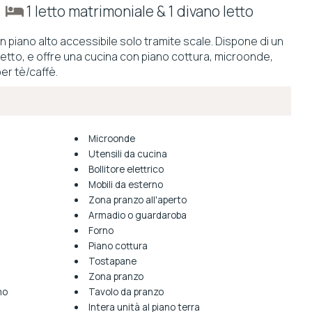
e
1 letto matrimoniale & 1 divano letto
 piano alto accessibile solo tramite scale. Dispone di un
letto, e offre una cucina con piano cottura, microonde,
er tè/caffè.
Microonde
Utensili da cucina
Bollitore elettrico
Mobili da esterno
Zona pranzo all'aperto
Armadio o guardaroba
Forno
Piano cottura
Tostapane
Zona pranzo
mo
Tavolo da pranzo
Intera unità al piano terra