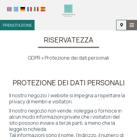
≡
PRENOTAZIONE
HOME
RISERVATEZZA
POSIZIONE
GDPR » Protezione dei dati personali
ALLOGGIO
STRUTTURE
PROTEZIONE DEI DATI PERSONALI
GALLERIA FOTOGRAFICA
Il nostro negozio / website si impegna a rispettare la
RICHIESTA
privacy di membri e visitatori.
Il nostro negozio non vende, noleggia o fornisce in
CONTATTI
alcun modo informazioni private che i visitatori del
sito possono inviare a terze parti, a meno che la
legge lo richieda.
Tali informazioni sono il nome, l'indirizzo, il numero di